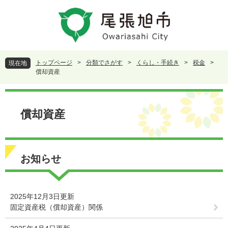
ペ
メ
ー
ニ
ジ
ュ
の
ー
先
を
頭
飛
トップページ
>
分類でさがす
>
くらし・手続き
>
税金
>
現在地
で
ば
償却資産
す
し
。
て
本
本
文
償却資産
文
へ
お知らせ
2025年12月3日更新
固定資産税（償却資産）関係