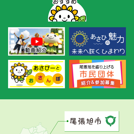
ぴ
ー
の
お
す
す
め