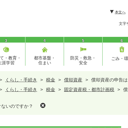
本文へ
文字
3
4
5
6
て・教育・
都市基盤・
防災・救急・
ごみ・
生涯学習
住まい
安全
>
くらし・手続き
>
税金
>
償却資産
>
償却資産の申告は
>
くらし・手続き
>
税金
>
固定資産税・都市計画税
>
償
けないのですか？