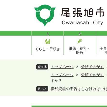
ペ
メ
ー
ニ
ジ
ュ
の
ー
先
を
頭
飛
1
2
で
ば
す
し
健康・福祉・
子育
。
て
くらし・手続き
医療
本
文
へ
トップページ
>
分類でさがす
現在地
トップページ
>
分類でさがす
すか？
償却資産の申告はしなければい
足あと