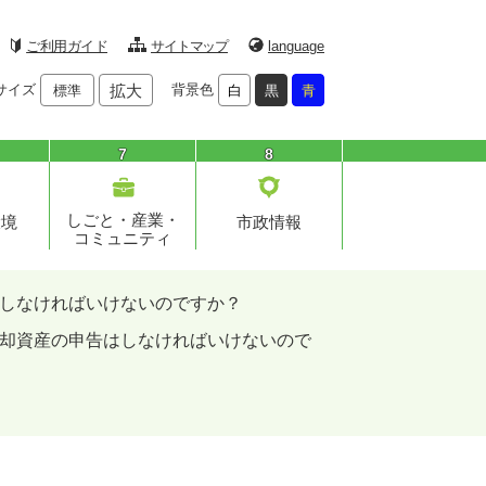
ご利用ガイド
サイトマップ
language
サイズ
拡大
背景色
標準
白
黒
青
7
8
しごと・産業・
環境
市政情報
コミュニティ
しなければいけないのですか？
却資産の申告はしなければいけないので