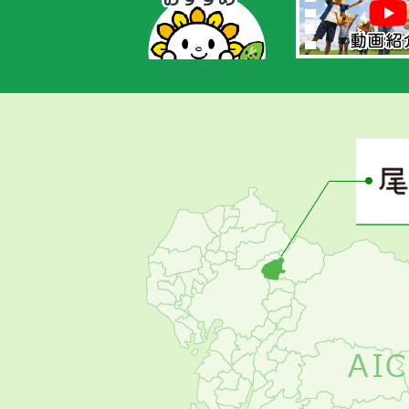
あ
さ
ぴ
ー
の
お
す
す
め