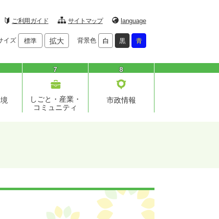
ご利用ガイド
サイトマップ
language
サイズ
拡大
背景色
標準
白
黒
青
7
8
しごと・産業・
環境
市政情報
コミュニティ