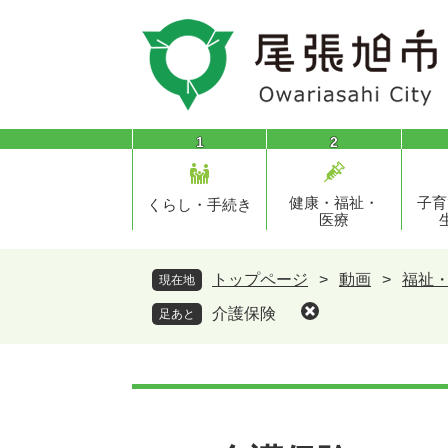
ペ
メ
ー
ニ
ジ
ュ
の
ー
先
を
頭
飛
1
2
で
ば
す
し
健康・福祉・
子育
。
て
くらし・手続き
医療
本
文
へ
トップページ
>
動画
>
福祉
現在地
介護保険
足あと
本
文