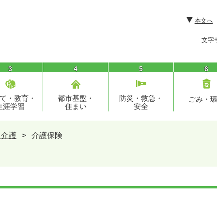
本文へ
文字
3
4
5
6
て・教育・
都市基盤・
防災・救急・
ごみ・
生涯学習
住まい
安全
・介護
>
介護保険