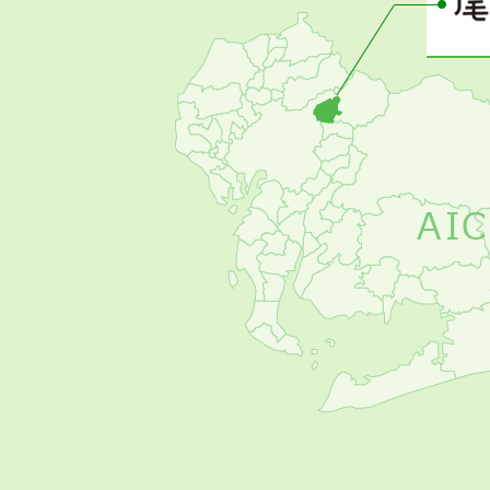
の
お
す
す
め