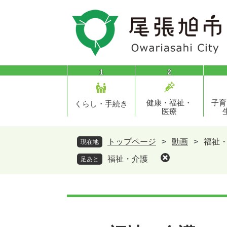
ペ
メ
ー
ニ
ジ
ュ
の
ー
先
を
頭
飛
1
2
で
ば
す
し
健康・福祉・
子育
。
て
くらし・手続き
医療
本
文
へ
トップページ
>
動画
>
福祉
現在地
福祉・介護
足あと
本
文