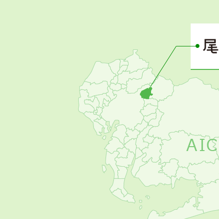
さ
ぴ
ー
の
お
す
す
め