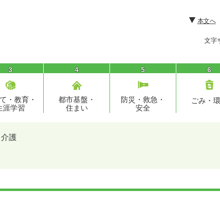
本文へ
文字
3
4
5
6
て・教育・
都市基盤・
防災・救急・
ごみ・
生涯学習
住まい
安全
・介護