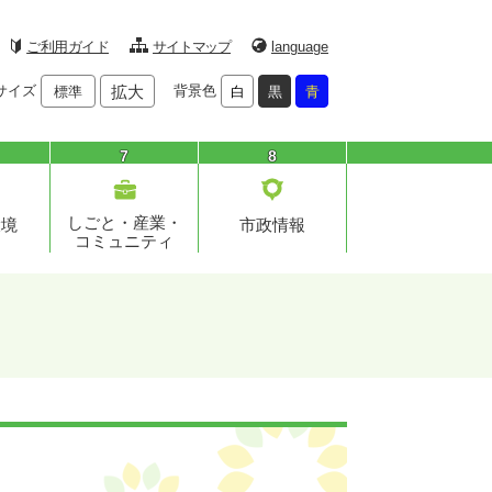
ご利用ガイド
サイトマップ
language
サイズ
拡大
背景色
標準
白
黒
青
7
8
しごと・産業・
環境
市政情報
コミュニティ