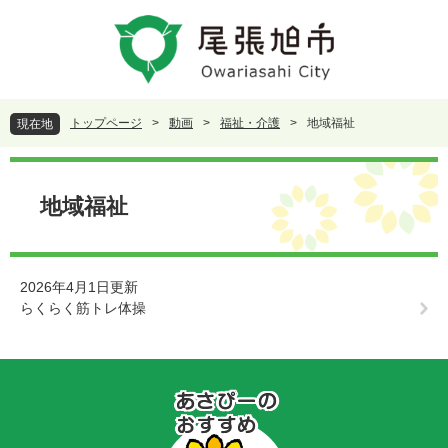
ペ
メ
ー
ニ
ジ
ュ
の
ー
先
を
頭
飛
トップページ
>
動画
>
福祉・介護
>
地域福祉
現在地
で
ば
す
し
本
。
て
文
本
地域福祉
文
へ
2026年4月1日更新
らくらく筋トレ体操
あ
さ
ぴ
ー