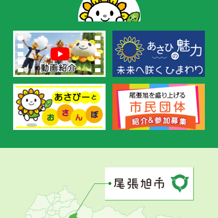
の
お
す
す
め