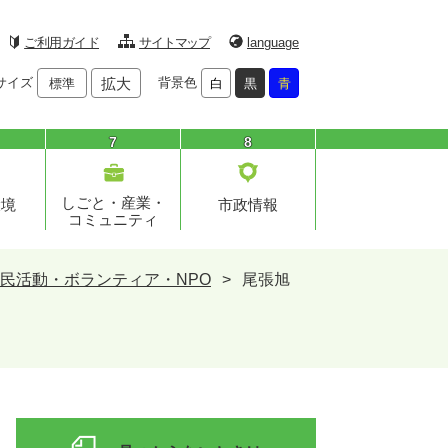
ご利用ガイド
サイトマップ
language
サイズ
拡大
背景色
標準
白
黒
青
7
8
しごと・産業・
環境
市政情報
コミュニティ
民活動・ボランティア・NPO
>
尾張旭