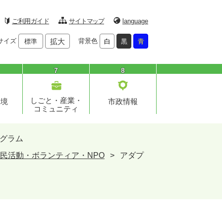
ご利用ガイド
サイトマップ
language
サイズ
拡大
背景色
標準
白
黒
青
7
8
しごと・産業・
環境
市政情報
コミュニティ
グラム
民活動・ボランティア・NPO
>
アダプ