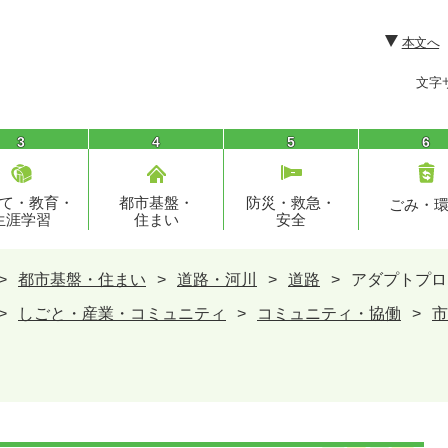
本文へ
文字
3
4
5
6
て・教育・
都市基盤・
防災・救急・
ごみ・
生涯学習
住まい
安全
>
都市基盤・住まい
>
道路・河川
>
道路
>
アダプトプロ
>
しごと・産業・コミュニティ
>
コミュニティ・協働
>
市