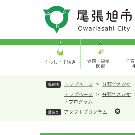
ペ
メ
ー
ニ
ジ
ュ
の
ー
先
を
頭
飛
1
2
で
ば
す
し
健康・福祉・
子育
。
て
くらし・手続き
医療
本
文
へ
トップページ
>
分類でさがす
現在地
トップページ
>
分類でさがす
トプログラム
アダプトプログラム
足あと