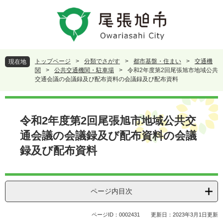
ペ
メ
ー
ニ
ジ
ュ
の
ー
先
を
頭
飛
トップページ
>
分類でさがす
>
都市基盤・住まい
>
交通機
現在地
で
ば
関
>
公共交通機関・駐車場
>
令和2年度第2回尾張旭市地域公共
す
し
交通会議の会議録及び配布資料の会議録及び配布資料
。
て
本
本
文
文
令和2年度第2回尾張旭市地域公共交
へ
通会議の会議録及び配布資料の会議
録及び配布資料
ページ内目次
ページID：0002431
更新日：2023年3月1日更新