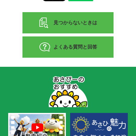
見つからないときは
よくある質問と回答
あ
さ
ぴ
ー
の
お
す
す
め