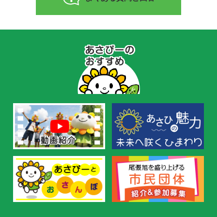
あ
さ
ぴ
ー
の
お
す
す
め