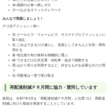
カ-
感謝の心食べ残しゼロ
ツ-
つながるオフィステレワーク
みんなで実践しましょう！
デコ活アクション＜例＞
衣-クールビズ・ウォームビズ、サステナブルファッションに
取り組む
住-ごみはできるだけ減らし、資源としてきちんと分別・再利
用する
食-地元産の旬の食材を積極的に選ぶ
移-できるだけ公共交通・自転車・徒歩で移動する
買-はかり売りを利用するなど、好きなものを必要な分だけ買
う
住-宅配便は一度で受け取る
再配達削減ＰＲ月間に協力・賛同しています
政府は、令和7年4月を「再配達削減ＰＲ月間」と位置づけ、再配達
削減に向けた取組を推進することとしています。