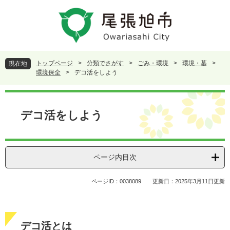
ペ
メ
ー
ニ
ジ
ュ
の
ー
先
を
頭
飛
トップページ
>
分類でさがす
>
ごみ・環境
>
環境・墓
>
現在地
で
ば
環境保全
>
デコ活をしよう
す
し
。
て
本
本
文
デコ活をしよう
文
へ
ページ内目次
ページID：0038089
更新日：2025年3月11日更新
デコ活とは