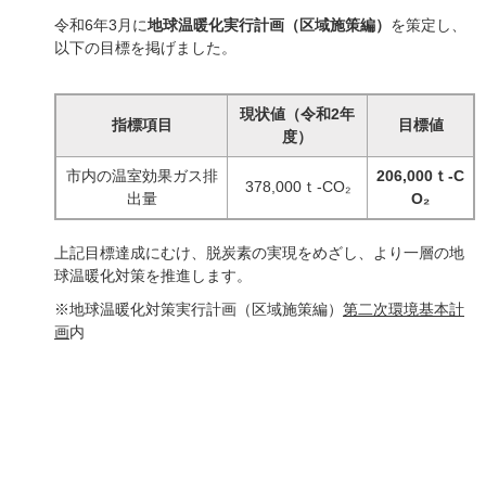
令和6年3月に
地球温暖化実行計画（区域施策編）
を策定し、
以下の目標を掲げました。
現状値（令和2年
指標項目
目標値
度）
市内の温室効果ガス排
206,000ｔ-C
378,000ｔ-CO₂
出量
O₂
上記目標達成にむけ、脱炭素の実現をめざし、より一層の地
球温暖化対策を推進します。
※地球温暖化対策実行計画（区域施策編）
第二次環境基本計
画
内