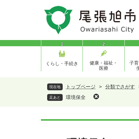
ペ
メ
ー
ニ
ジ
ュ
の
ー
先
を
頭
飛
1
2
で
ば
す
し
健康・福祉・
子育
。
て
くらし・手続き
医療
本
文
へ
トップページ
>
分類でさがす
現在地
環境保全
足あと
本
文