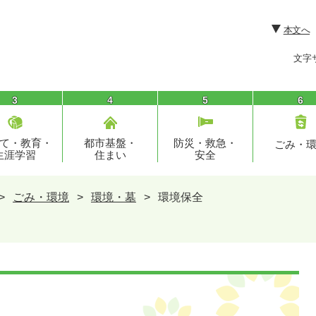
本文へ
文字
3
4
5
6
て・教育・
都市基盤・
防災・救急・
ごみ・
生涯学習
住まい
安全
>
ごみ・環境
>
環境・墓
>
環境保全