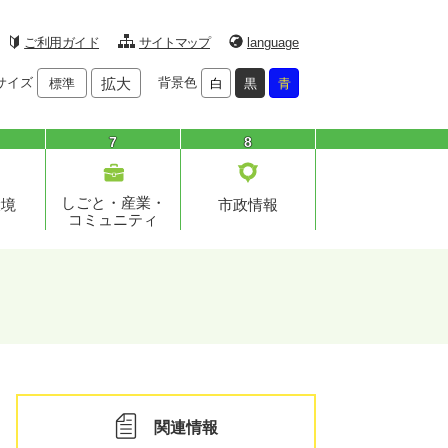
ご利用ガイド
サイトマップ
language
サイズ
拡大
背景色
標準
白
黒
青
7
8
しごと・産業・
環境
市政情報
コミュニティ
関連情報