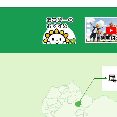
あ
さ
ぴ
ー
の
お
す
す
め