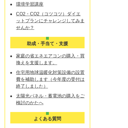
環境学習講座
CO2・CO2（コツコツ）ダイエ
ットプランにチャレンジしてみま
せんか？
助成・手当て・支援
家庭の省エネエアコンの購入・買
換えを支援します。
住宅用地球温暖化対策設備の設置
費を補助します（今年度の受付は
終了しました）
太陽光パネル・蓄電池の購入をご
検討のかたへ
よくある質問