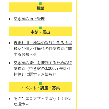
相談
空き家の適正管理
申請・届出
低未利用土地等の譲渡に係る所得
税及び個人住民税の特例措置に関
するお知らせ
空き家の発生を抑制するための特
例措置（空き家の3,000万円特別
控除）に関するお知らせ
イベント・講座・募集
あさひエコ大学～学ぼう！！身近
な環境～