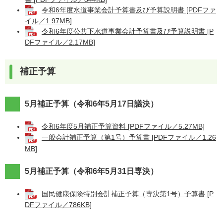
令和6年度水道事業会計予算書及び予算説明書 [PDFファ
イル／1.97MB]
令和6年度公共下水道事業会計予算書及び予算説明書 [P
DFファイル／2.17MB]
補正予算
5月補正予算（令和6年5月17日議決）
令和6年度5月補正予算資料 [PDFファイル／5.27MB]
一般会計補正予算（第1号）予算書 [PDFファイル／1.26
MB]
5月補正予算（令和6年5月31日専決）
国民健康保険特別会計補正予算（専決第1号）予算書 [P
DFファイル／786KB]