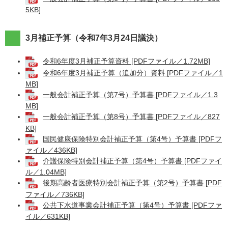
5KB]
3月補正予算（令和7年3月24日議決）
令和6年度3月補正予算資料 [PDFファイル／1.72MB]
令和6年度3月補正予算（追加分）資料 [PDFファイル／1
MB]
一般会計補正予算（第7号）予算書 [PDFファイル／1.3
MB]
一般会計補正予算（第8号）予算書 [PDFファイル／827
KB]
国民健康保険特別会計補正予算（第4号）予算書 [PDFフ
ァイル／436KB]
介護保険特別会計補正予算（第4号）予算書 [PDFファイ
ル／1.04MB]
後期高齢者医療特別会計補正予算（第2号）予算書 [PDF
ファイル／736KB]
公共下水道事業会計補正予算（第4号）予算書 [PDFファ
イル／631KB]