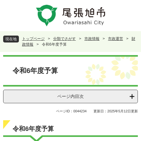
ペ
メ
ー
ニ
ジ
ュ
の
ー
先
を
頭
飛
トップページ
>
分類でさがす
>
市政情報
>
市政運営
>
財
現在地
で
ば
政情報
>
令和6年度予算
す
し
。
て
本
本
文
令和6年度予算
文
へ
ページ内目次
ページID：0044234
更新日：2025年5月12日更新
令和6年度予算