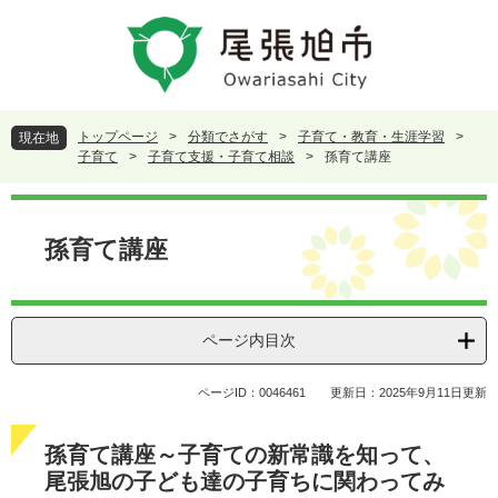
ペ
メ
ー
ニ
ジ
ュ
の
ー
先
を
頭
飛
トップページ
>
分類でさがす
>
子育て・教育・生涯学習
>
現在地
で
ば
子育て
>
子育て支援・子育て相談
>
孫育て講座
す
し
。
て
本
本
文
孫育て講座
文
へ
ページ内目次
ページID：0046461
更新日：2025年9月11日更新
孫育て講座～子育ての新常識を知って、
尾張旭の子ども達の子育ちに関わってみ