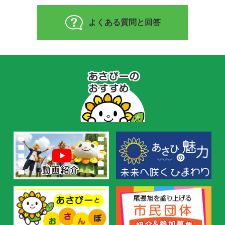
よくある質問と回答
あ
さ
ぴ
ー
の
お
す
す
め