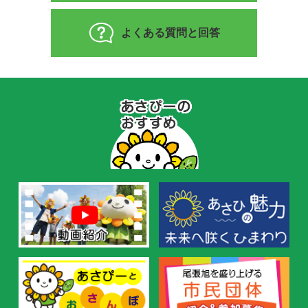
よくある質問と回答
あ
さ
ぴ
ー
の
お
す
す
め