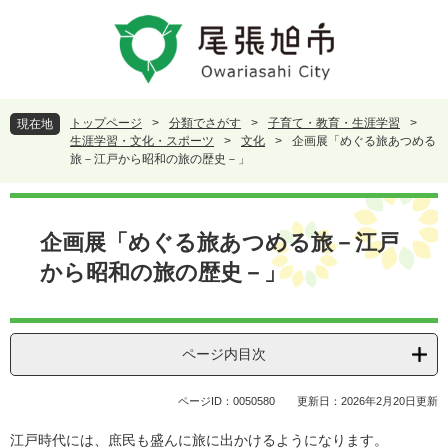
ペ
メ
ー
ニ
ジ
ュ
の
ー
先
を
頭
飛
トップページ
>
分類でさがす
>
子育て・教育・生涯学習
>
現在地
で
ば
生涯学習・文化・スポーツ
>
文化
>
企画展「めぐる旅あつめる
す
し
旅－江戸から昭和の旅の歴史－」
。
て
本
本
文
文
企画展「めぐる旅あつめる旅－江戸
へ
から昭和の旅の歴史－」
ページ内目次
ページID：0050580
更新日：2026年2月20日更新
江戸時代には、庶民も盛んに旅に出かけるようになります。