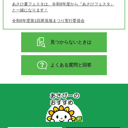
あさひ夏フェスタは、令和8年度から『あさひフェスタ』
と一緒になります！
令和8年度第1回尾張旭まつり実行委員会
見つからないときは
よくある質問と回答
あ
さ
ぴ
ー
の
お
す
す