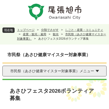
ペ
メ
ー
ニ
ジ
ュ
の
ー
先
を
頭
飛
トップページ
>
分類でさがす
>
しごと・産業・コミュニティ
現在地
で
ば
>
産業・観光・雇用
>
観光
>
市民祭（あさひ健康マイスター
す
し
対象事業）
>
あさひフェスタ2026ボランティア募集
。
て
本
文
市民祭（あさひ健康マイスター対象事業）
へ
市民祭（あさひ健康マイスター対象事業）メニュー
本
文
あさひフェスタ2026ボランティア
募集