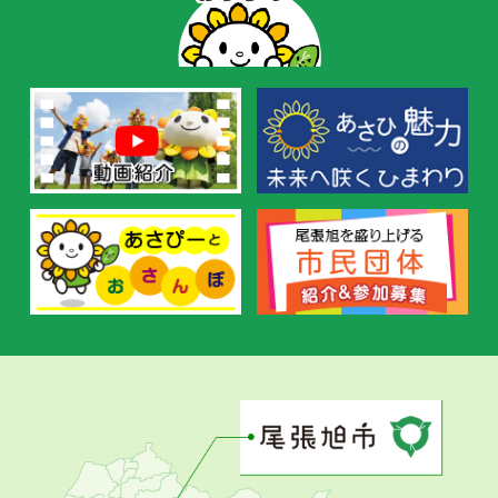
ー
の
お
す
す
め