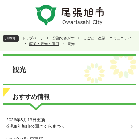
ペ
メ
ー
ニ
ジ
ュ
の
ー
先
を
頭
飛
トップページ
>
分類でさがす
>
しごと・産業・コミュニティ
現在地
で
ば
>
産業・観光・雇用
>
観光
す
し
。
て
本
本
文
観光
文
へ
おすすめ情報
2026年3月13日更新
令和8年城山公園さくらまつり