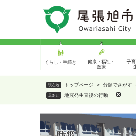
ペ
メ
ー
ニ
ジ
ュ
の
ー
先
を
頭
飛
1
2
で
ば
す
し
健康・福祉・
子育
。
て
くらし・手続き
医療
本
文
へ
トップページ
>
分類でさがす
現在地
地震発生直後の行動
足あと
防災