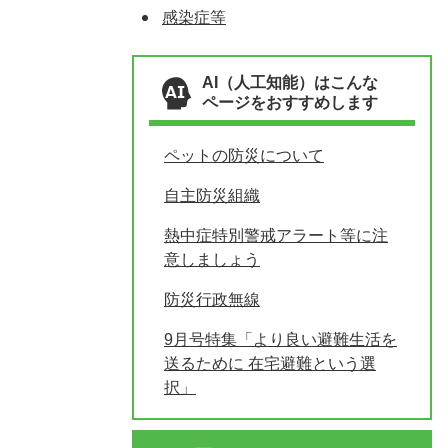
感染症等
AI（人工知能）はこんな
ページをおすすめします
ペットの防災について
自主防災組織
熱中症特別警戒アラート等に注
意しましょう
防災行政無線
9月号特集「より良い避難生活を
送るために 在宅避難という選
択」