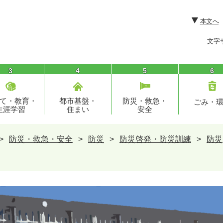
本文へ
文字
3
4
5
6
て・教育・
都市基盤・
防災・救急・
ごみ・
生涯学習
住まい
安全
>
防災・救急・安全
>
防災
>
防災啓発・防災訓練
>
防災