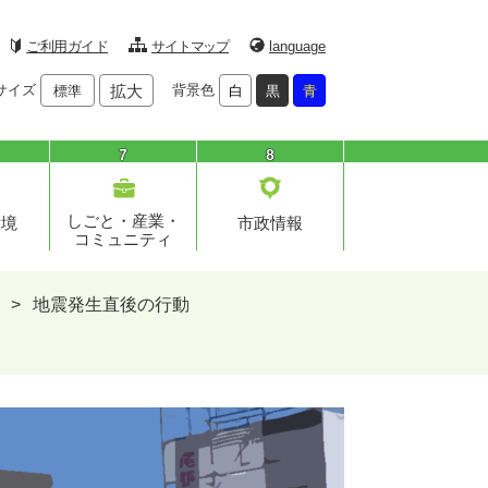
ご利用ガイド
サイトマップ
language
サイズ
拡大
背景色
標準
白
黒
青
7
8
しごと・産業・
環境
市政情報
コミュニティ
>
地震発生直後の行動