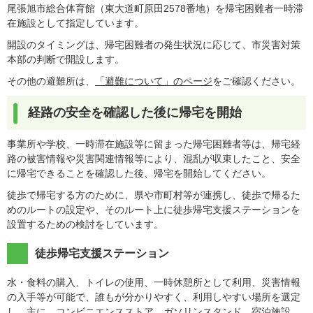
尾張旭市総合体育館（東大道町原田2578番地）を帰宅困難者一時滞
在施設として指定しています。
開設のタイミングは、帰宅困難者の発生状況に応じて、市災害対策
本部の判断で開設します。
その他の避難所は、
「避難について」のページ
をご確認ください。
経路の安全を確認した後に帰宅を開始
事業所や学校、一時滞在施設等に留まった帰宅困難者等は、帰宅経
路の被害情報や災害関連情報等により、混乱が収束したこと、安全
に帰宅できることを確認した後、帰宅を開始してください。
徒歩で帰宅する方のために、県や市町村等が連携し、徒歩で帰るた
めのルートの設定や、そのルート上に徒歩帰宅支援ステーションを
設置するための検討をしています。
徒歩帰宅支援ステーション
水・食料の購入、トイレの使用、一時休憩所として利用、災害情報
の入手等が可能で、誰もが分かりやすく、利用しやすい場所を選定
し、主に、コンビニエンスストア、ガソリンスタンド、宿泊施設、