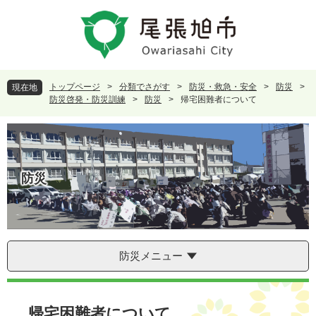
ペ
メ
ー
ニ
ジ
ュ
の
ー
先
を
頭
飛
トップページ
>
分類でさがす
>
防災・救急・安全
>
防災
>
現在地
で
ば
防災啓発・防災訓練
>
防災
>
帰宅困難者について
す
し
。
て
本
文
へ
防災
防災メニュー
本
文
帰宅困難者について