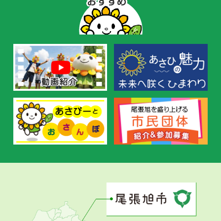
ぴ
ー
の
お
す
す
め