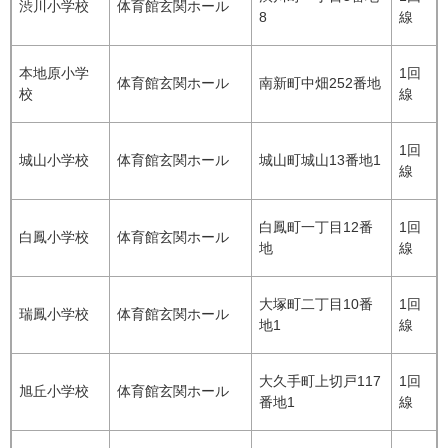
渋川小学校
体育館玄関ホール
8
線
本地原小学
1回
体育館玄関ホール
南新町中畑252番地
校
線
1回
城山小学校
体育館玄関ホール
城山町城山13番地1
線
白鳳町一丁目12番
1回
白鳳小学校
体育館玄関ホール
地
線
大塚町二丁目10番
1回
瑞鳳小学校
体育館玄関ホール
地1
線
大久手町上切戸117
1回
旭丘小学校
体育館玄関ホール
番地1
線