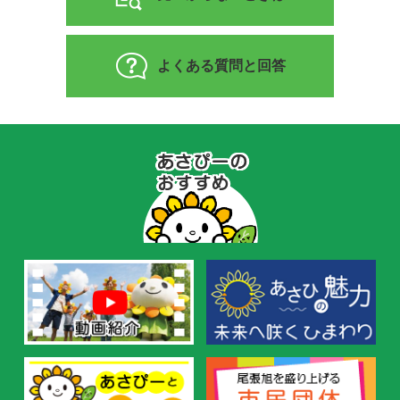
よくある質問と回答
あ
さ
ぴ
ー
の
お
す
す
め