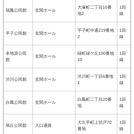
大塚町二丁目10番
1回
瑞鳳公民館
玄関ホール
地2
線
平子町中通219番地
1回
平子公民館
玄関ホール
2
線
本地原公民
緑町緑ケ丘100番地
1回
玄関ホール
館
10
線
渋川町一丁目6番地
1回
渋川公民館
玄関ホール
1
線
白鳳町二丁目20番
1回
白鳳公民館
玄関ホール
地
線
大久手町上切戸70
1回
旭丘公民館
入口通路
番地
線