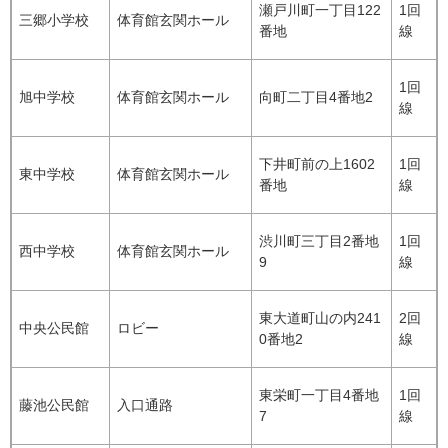
瀬戸川町一丁目122
1回
三郷小学校
体育館玄関ホール
番地
線
1回
旭中学校
体育館玄関ホール
向町二丁目4番地2
線
下井町前の上1602
1回
東中学校
体育館玄関ホール
番地
線
渋川町三丁目2番地
1回
西中学校
体育館玄関ホール
9
線
東大道町山の内241
2回
中央公民館
ロビー
0番地2
線
東栄町一丁目4番地
1回
藤池公民館
入口通路
7
線