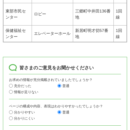
東部市民セ
三郷町中井田136番
1回
ロビー
ンター
地
線
保健福祉セ
新居町明才切57番
1回
エレベーターホール
ンター
地
線
皆さまのご意見をお聞かせください
お求めの情報が充分掲載されていましたでしょうか？
充分だった
普通
情報が足りない
ページの構成や内容、表現はわかりやすかったでしょうか？
分かりやすい
普通
分かりにくい