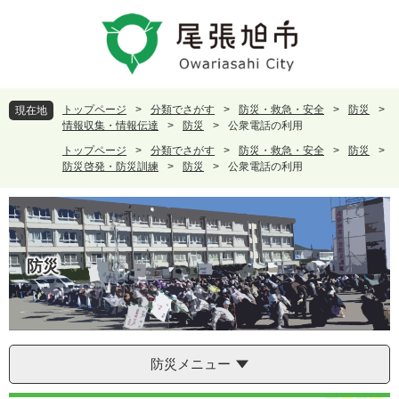
ペ
メ
ー
ニ
ジ
ュ
の
ー
先
を
頭
飛
トップページ
>
分類でさがす
>
防災・救急・安全
>
防災
>
現在地
で
ば
情報収集・情報伝達
>
防災
>
公衆電話の利用
す
し
トップページ
>
分類でさがす
>
防災・救急・安全
>
防災
>
。
て
防災啓発・防災訓練
>
防災
>
公衆電話の利用
本
文
へ
防災
防災メニュー