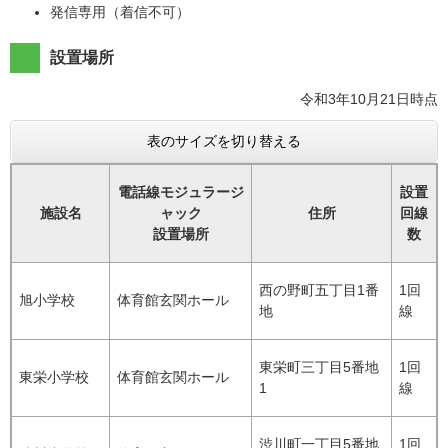
発信専用（着信不可）
設置場所
令和3年10月21日時点
表のサイズを切り替える
電話線モジュラージ
設置
施設名
ャック
住所
回線
設置場所
数
西の野町五丁目1番
1回
旭小学校
体育館玄関ホール
地
線
東栄町三丁目5番地
1回
東栄小学校
体育館玄関ホール
1
線
渋川町一丁目5番地
1回