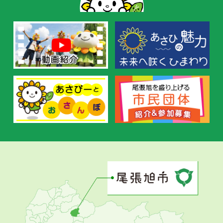
お
す
す
め