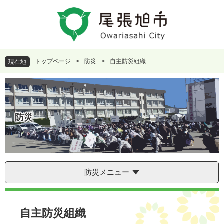
ペ
メ
ー
ニ
ジ
ュ
の
ー
先
を
頭
飛
トップページ
>
防災
>
自主防災組織
現在地
で
ば
す
し
。
て
本
文
防災
へ
防災メニュー
本
文
自主防災組織