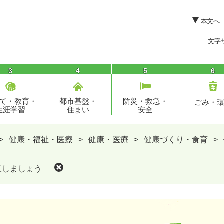
本文へ
文字
3
4
5
6
て・教育・
都市基盤・
防災・救急・
ごみ・
生涯学習
住まい
安全
>
健康・福祉・医療
>
健康・医療
>
健康づくり・食育
>
意しましょう