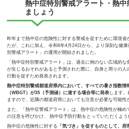
熱中症特別警戒アラート・熱中
ましょう
昨年まで熱中症の危険性に対する警戒を促すために環境省
たが、これに加え、令和6年4月24日から、より深刻な健
別警戒アラート」の運用が開始されました。
「熱中症特別警戒アラート」は、過去に例のない広域的な
が生じるおそれがあると予測された際に、自身と周りの人
行動を促すため発表されます。
熱中症特別警戒都道府県内において、すべての暑さ指数情
（WBGT）が35（予測値）に達する場合等に発表
します。
ますので、近隣の都道府県においても注意が必要な可能性
また、「熱中症警戒アラート」は、熱中症の危険性が極め
の注意を呼びかけ、 熱中症予防行動をとっていただくよう
熱中症の危険性に対する
「気づき」を促すものとして、府