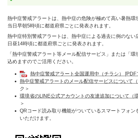
​熱中症警戒アラートは、熱中症の危険が極めて高い暑熱環
当日早朝5時頃に都道府県ごとに発表されます。
​熱中症特別警戒アラートは、熱中症による過去に例のない
日昼14時頃に都道府県ごとに発表されます。
「熱中症警戒アラート等メール配信サービス」または「環境
込めますのでご活用ください。
熱中症警戒アラート全国運用中（チラシ） [PDFフ
熱中症警戒アラートのメール配信サービスについて（
ク＞
環境省のLINE公式アカウントの友達追加について（
＞
QRコード読み取り機能がついているスマートフォン
いただけます。