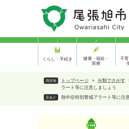
ペ
メ
ー
ニ
ジ
ュ
の
ー
先
を
頭
飛
1
2
で
ば
す
し
健康・福祉・
子育
。
て
くらし・手続き
医療
本
文
へ
トップページ
>
分類でさがす
現在地
ラート等に注意しましょう
熱中症特別警戒アラート等に注
足あと