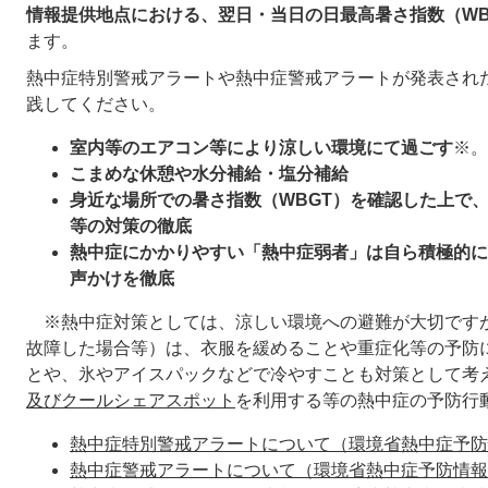
情報提供地点における、翌日・当日の日最高暑さ指数（WB
ます。
熱中症特別警戒アラートや熱中症警戒アラートが発表され
践してください。
室内等のエアコン等により涼しい環境にて過ごす
※。
こまめな休憩や水分補給・塩分補給
身近な場所での暑さ指数（WBGT）を確認した上で
等の対策の徹底
熱中症にかかりやすい「熱中症弱者」は自ら積極的に
声かけを徹底
​ ※熱中症対策としては、涼しい環境への避難が大切です
故障した場合等）は、衣服を緩めることや重症化等の予防
とや、氷やアイスパックなどで冷やすことも対策として考
及びクールシェアスポット
を利用する等の熱中症の予防行
熱中症特別警戒アラートについて（環境省熱中症予防
熱中症警戒アラートについて（環境省熱中症予防情報