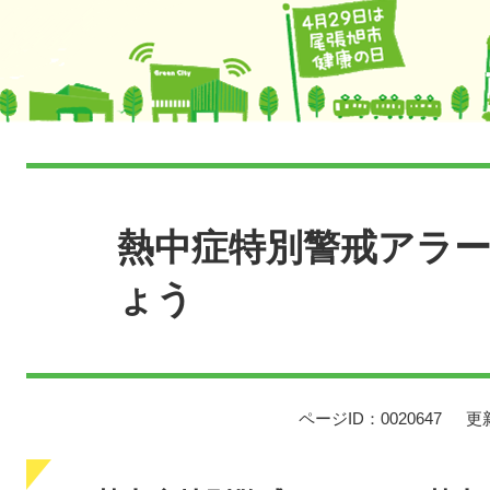
本
文
熱中症特別警戒アラ
ょう
ページID：0020647
更