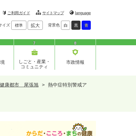
ご利用ガイド
サイトマップ
language
サイズ
拡大
背景色
標準
白
黒
青
7
8
しごと・産業・
環境
市政情報
コミュニティ
健康都市 尾張旭
>
熱中症特別警戒ア