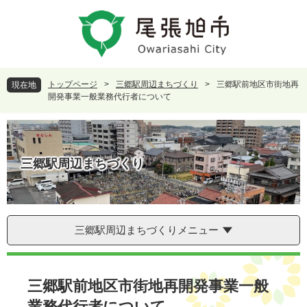
ペ
メ
ー
ニ
ジ
ュ
の
ー
先
を
頭
飛
トップページ
>
三郷駅周辺まちづくり
>
三郷駅前地区市街地再
現在地
で
ば
開発事業一般業務代行者について
す
し
。
て
本
文
三郷駅周辺まちづくり
へ
三郷駅周辺まちづくりメニュー
本
文
三郷駅前地区市街地再開発事業一般
業務代行者について