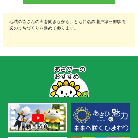
地域の皆さんの声を聞きながら、ともに名鉄瀬戸線三郷駅周
辺のまちづくりを進めて参ります。
あ
さ
ぴ
ー
の
お
す
す
め