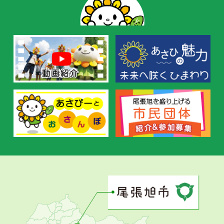
ー
の
お
す
す
め