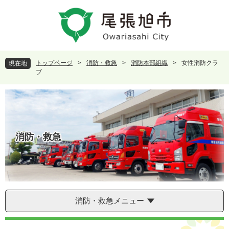
ペ
メ
ー
ニ
ジ
ュ
の
ー
先
を
頭
飛
トップページ
>
消防・救急
>
消防本部組織
>
女性消防クラ
現在地
で
ば
ブ
す
し
。
て
本
文
へ
消防・救急
消防・救急メニュー
本