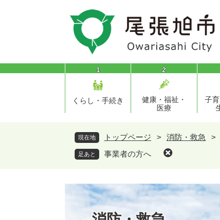
ペ
メ
ー
ニ
ジ
ュ
の
ー
先
を
頭
飛
1
2
で
ば
す
し
健康・福祉・
子育
。
て
くらし・手続き
医療
本
文
へ
トップページ
>
消防・救急
>
現在地
事業者の方へ
足あと
消防・救急