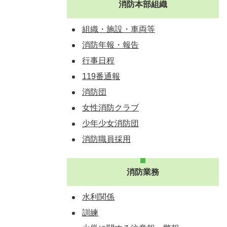
消防本部組織
組織・施設・車両等
消防年報・報告
行事日程
119番通報
消防団
女性消防クラブ
少年少女消防団
消防職員採用
消防業務
水利関係
訓練