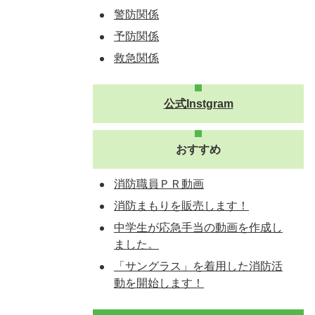
警防関係
予防関係
救急関係
公式Instgram
おすすめ
消防職員ＰＲ動画
消防まもりを販売します！
中学生が応急手当の動画を作成し
ました。
「サングラス」を着用した消防活
動を開始します！