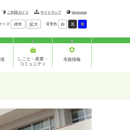
ご利用ガイド
サイトマップ
language
サイズ
拡大
背景色
標準
白
黒
青
7
8
しごと・産業・
環境
市政情報
コミュニティ