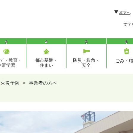
本文へ
文字
3
4
5
6
て・教育・
都市基盤・
防災・救急・
ごみ・
生涯学習
住まい
安全
火災予防
>
事業者の方へ