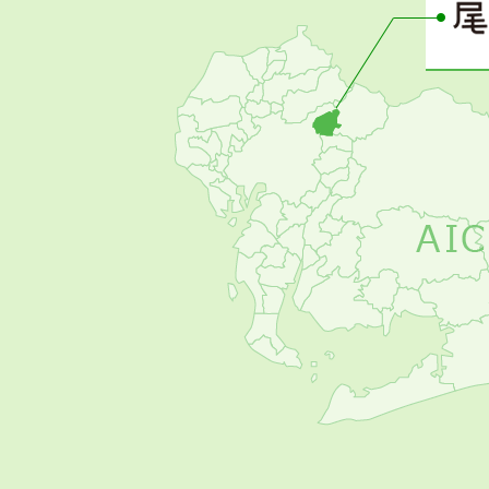
の
お
す
す
め