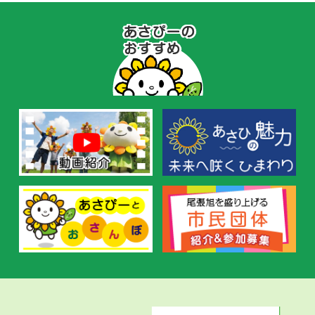
あ
さ
ぴ
ー
の
お
す
す
め