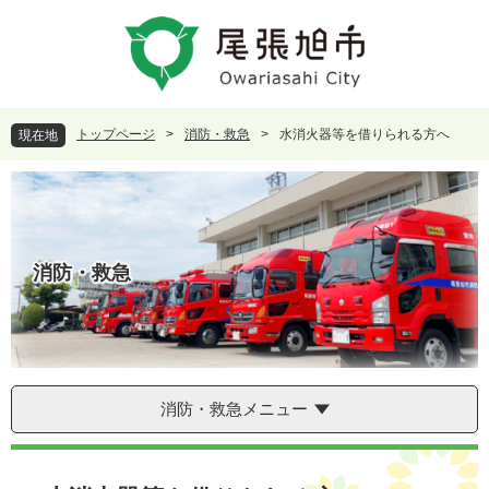
ペ
メ
ー
ニ
ジ
ュ
の
ー
先
を
頭
飛
トップページ
>
消防・救急
>
水消火器等を借りられる方へ
現在地
で
ば
す
し
。
て
本
文
へ
消防・救急
消防・救急メニュー
本
文