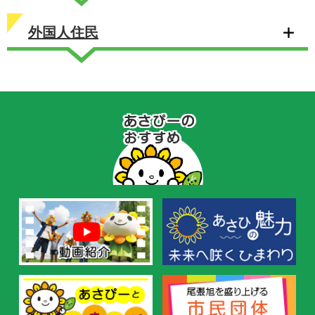
外国人住民
あ
さ
ぴ
ー
の
お
す
す
め