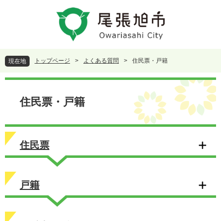
ペ
メ
ー
ニ
ジ
ュ
の
ー
先
を
頭
飛
トップページ
>
よくある質問
>
住民票・戸籍
現在地
で
ば
す
し
本
。
て
文
本
住民票・戸籍
文
へ
住民票
戸籍