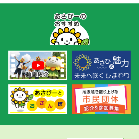
あ
さ
ぴ
ー
の
お
す
す
め