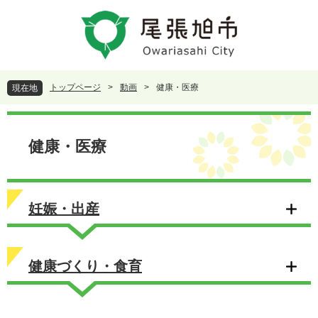
ペ
メ
ー
ニ
ジ
ュ
の
ー
先
を
頭
飛
トップページ
>
動画
>
健康・医療
現在地
で
ば
す
し
本
。
て
文
本
健康・医療
文
へ
妊娠・出産
健康づくり・食育