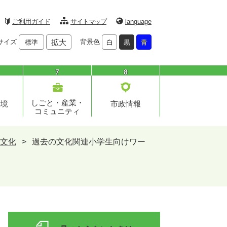
ご利用ガイド
サイトマップ
language
サイズ
拡大
背景色
標準
白
黒
青
7
8
しごと・産業・
環境
市政情報
コミュニティ
文化
>
過去の文化関連小学生向けワー