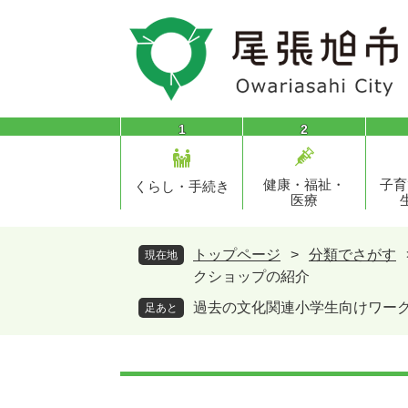
ペ
メ
ー
ニ
ジ
ュ
の
ー
先
を
頭
飛
1
2
で
ば
す
し
健康・福祉・
子育
。
て
くらし・手続き
医療
本
文
へ
トップページ
>
分類でさがす
現在地
クショップの紹介
過去の文化関連小学生向けワー
足あと
本
文