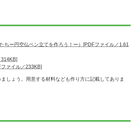
ちー円空仏ペン立てを作ろう！ー）[PDFファイル／1.61
14KB]
ファイル／233KB]
みましょう。用意する材料なども作り方に記載してありま