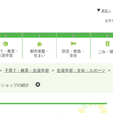
本文へ
文字
3
4
5
6
て・教育・
都市基盤・
防災・救急・
ごみ・
生涯学習
住まい
安全
>
子育て・教育・生涯学習
>
生涯学習・文化・スポーツ
>
クショップの紹介