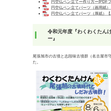
円空仏ペン立てー作り方ー[PDFファ
円空仏ペン立てパーツ（画用紙）【A
円空仏ペン立てパーツ（厚紙）【A4
令和元年度『わくわくたん
ー』
尾張旭市の古墳と志段味古墳群（名古屋市
た。