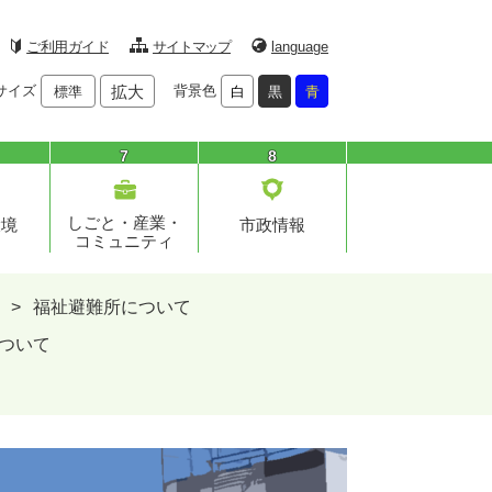
ご利用ガイド
サイトマップ
language
サイズ
拡大
背景色
標準
白
黒
青
7
8
しごと・産業・
環境
市政情報
コミュニティ
>
福祉避難所について
ついて