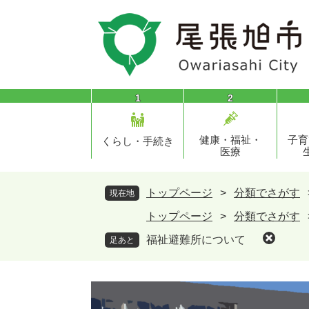
ペ
メ
ー
ニ
ジ
ュ
の
ー
先
を
頭
飛
1
2
で
ば
す
し
健康・福祉・
子育
。
て
くらし・手続き
医療
本
文
へ
トップページ
>
分類でさがす
現在地
トップページ
>
分類でさがす
福祉避難所について
足あと