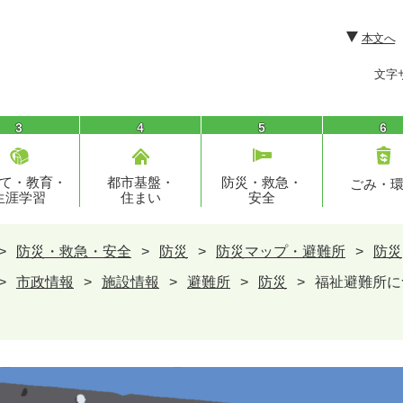
本文へ
文字
3
4
5
6
て・教育・
都市基盤・
防災・救急・
ごみ・
生涯学習
住まい
安全
>
防災・救急・安全
>
防災
>
防災マップ・避難所
>
防災
>
市政情報
>
施設情報
>
避難所
>
防災
>
福祉避難所に