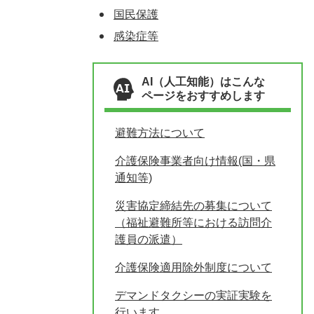
国民保護
感染症等
AI（人工知能）はこんな
ページをおすすめします
避難方法について
介護保険事業者向け情報(国・県
通知等)
災害協定締結先の募集について
（福祉避難所等における訪問介
護員の派遣）
介護保険適用除外制度について
デマンドタクシーの実証実験を
行います。