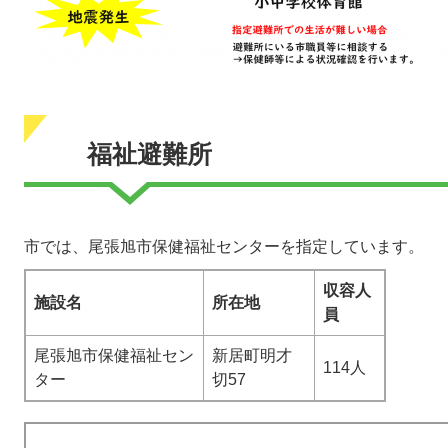
福祉避難所
市では、尾張旭市保健福祉センターを指定しています。
収容人
施設名
所在地
員
尾張旭市保健福祉セン
新居町明才
114人
ター
切57