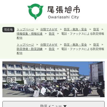
ペ
メ
ー
ニ
ジ
ュ
の
ー
先
を
頭
飛
トップページ
>
分類でさがす
>
防災・救急・安全
>
防災
>
現在地
で
ば
情報収集・情報伝達
>
防災
>
電話・ファックスによる防災情報
す
し
配信
。
て
トップページ
>
分類でさがす
>
防災・救急・安全
>
防災
>
本
防災啓発・防災訓練
>
防災
>
電話・ファックスによる防災情報
文
配信
へ
防災
防災メニュー