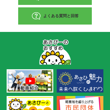
よくある質問と回答
あ
さ
ぴ
ー
の
お
す
す
め