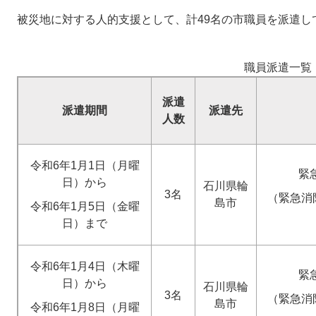
被災地に対する人的支援として、計49名の市職員を派遣して
職員派遣一覧
派遣
派遣期間
派遣先
人数
令和6年1月1日（月曜
緊
日）から
石川県輪
3名
（緊急消
島市
令和6年1月5日（金曜
日）まで
令和6年1月4日（木曜
緊
日）から
石川県輪
3名
（緊急消
島市
令和6年1月8日（月曜