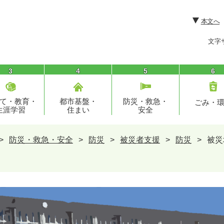
本文へ
文字
3
4
5
6
て・教育・
都市基盤・
防災・救急・
ごみ・
生涯学習
住まい
安全
>
防災・救急・安全
>
防災
>
被災者支援
>
防災
>
被災