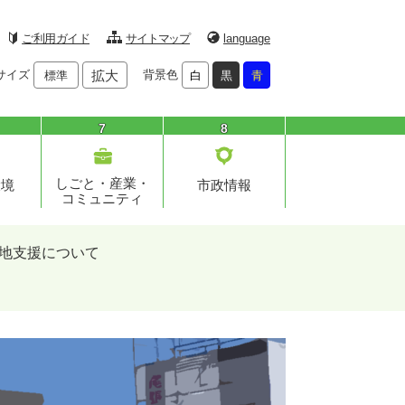
ご利用ガイド
サイトマップ
language
サイズ
拡大
背景色
標準
白
黒
青
7
8
しごと・産業・
環境
市政情報
コミュニティ
地支援について