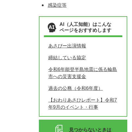
感染症等
AI（人工知能）はこんな
ページをおすすめします
あさぴー出演情報
締結している協定
令和6年能登半島地震に係る輪島
市への災害支援金
過去の公務（令和6年度）
【おわりあさひレポート】令和7
年9月のイベント・行事
見つからないときは