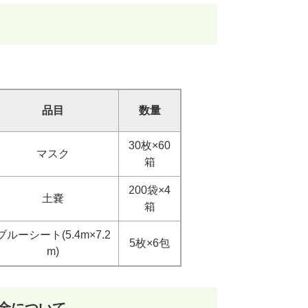
品目
数量
30枚×60
マスク
箱
200袋×4
土嚢
箱
ブルーシート(5.4m×7.2
5枚×6包
m)
金について