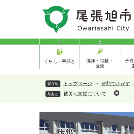
ペ
メ
ー
ニ
ジ
ュ
の
ー
先
を
頭
飛
1
2
で
ば
す
し
健康・福祉・
子育
。
て
くらし・手続き
医療
本
文
へ
トップページ
>
分類でさがす
現在地
被災地支援について
足あと
防災