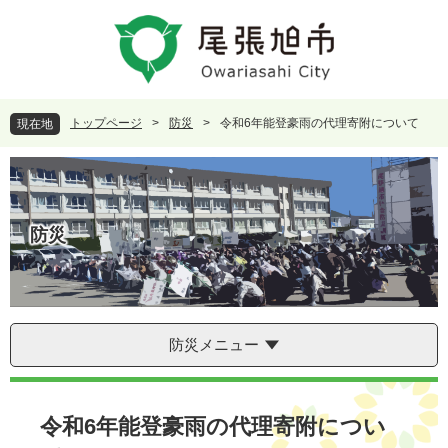
ペ
メ
ー
ニ
ジ
ュ
の
ー
先
を
頭
飛
トップページ
>
防災
>
令和6年能登豪雨の代理寄附について
現在地
で
ば
す
し
。
て
本
文
防災
へ
防災メニュー
本
文
令和6年能登豪雨の代理寄附につい