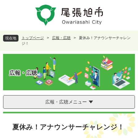
ペ
メ
ー
ニ
ジ
ュ
の
ー
先
を
頭
飛
トップページ
>
広報・広聴
>
夏休み！アナウンサーチャレン
現在地
で
ば
ジ！
す
し
。
て
本
文
広報・広聴
へ
広報・広聴メニュー
本
文
夏休み！アナウンサーチャレンジ！