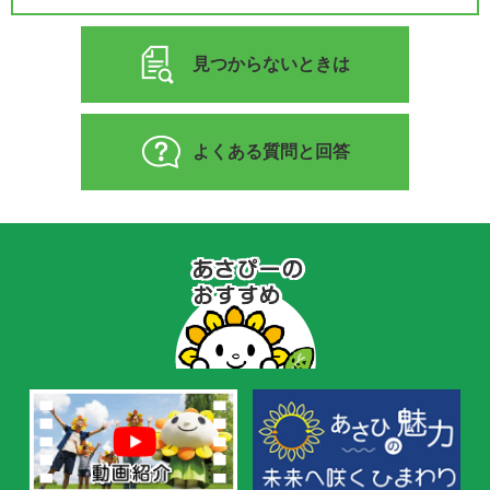
見つからないときは
よくある質問と回答
あ
さ
ぴ
ー
の
お
す
す
め