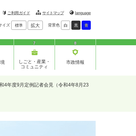
ご利用ガイド
サイトマップ
language
サイズ
拡大
背景色
標準
白
黒
青
7
8
しごと・産業・
環境
市政情報
コミュニティ
和4年度9月定例記者会見（令和4年8月23