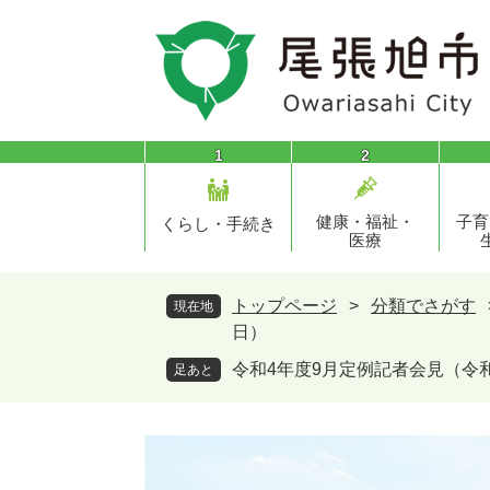
ペ
メ
ー
ニ
ジ
ュ
の
ー
先
を
頭
飛
1
2
で
ば
す
し
健康・福祉・
子育
。
て
くらし・手続き
医療
本
文
へ
トップページ
>
分類でさがす
現在地
日）
令和4年度9月定例記者会見（令和
足あと