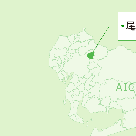
さ
ぴ
ー
の
お
す
す
め