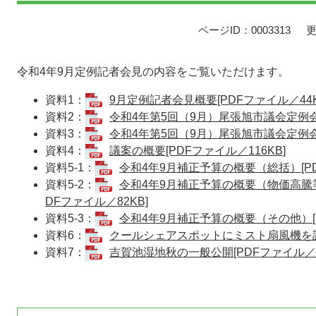
ページID：0003313
更
令和4年9月定例記者会見の内容をご覧いただけます。
資料1：
9月定例記者会見概要[PDFファイル／44K
資料2：
令和4年第5回（9月）尾張旭市議会定例会付
資料3：
令和4年第5回（9月）尾張旭市議会定例会日
資料4：
議案の概要[PDFファイル／116KB]
資料5-1：
令和4年9月補正予算の概要（総括）[PD
資料5-2：
令和4年9月補正予算の概要（物価高騰
DFファイル／82KB]
資料5-3：
令和4年9月補正予算の概要（その他）[P
資料6：
クールシェアスポットにミスト扇風機を設置
資料7：
吉賀池湿地秋の一般公開[PDFファイル／35