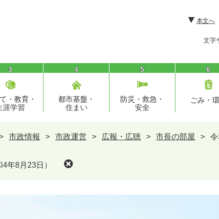
本文へ
文字
3
4
5
6
て・教育・
都市基盤・
防災・救急・
ごみ・
生涯学習
住まい
安全
>
市政情報
>
市政運営
>
広報・広聴
>
市長の部屋
>
令
4年8月23日）