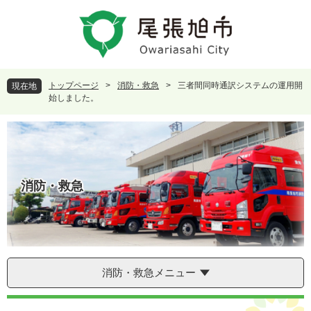
ペ
メ
ー
ニ
ジ
ュ
の
ー
先
を
頭
飛
トップページ
>
消防・救急
>
三者間同時通訳システムの運用開
現在地
で
ば
始しました。
す
し
。
て
本
文
へ
消防・救急
消防・救急メニュー
本