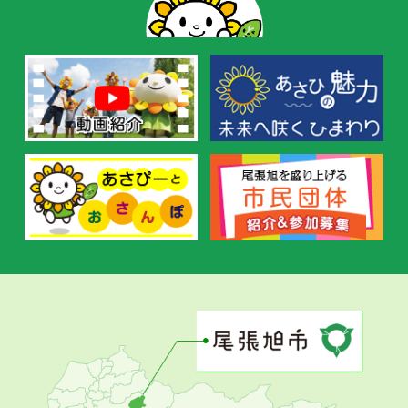
の
お
す
す
め