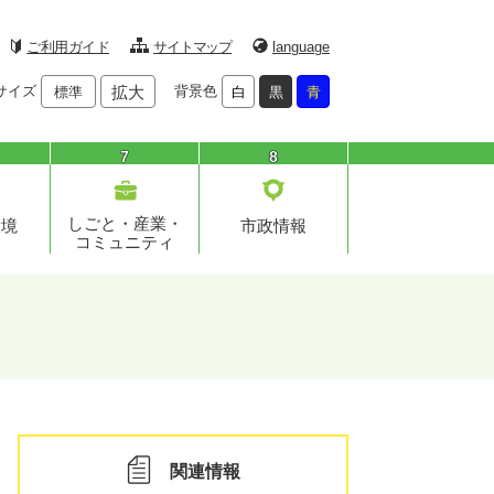
ご利用ガイド
サイトマップ
language
サイズ
拡大
背景色
標準
白
黒
青
7
8
しごと・産業・
環境
市政情報
コミュニティ
関連情報