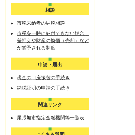
相談
市税未納者の納税相談
市税を一時に納付できない場合、
差押えや財産の換価（売却）など
が猶予される制度
申請・届出
税金の口座振替の手続き
納税証明の申請の手続き
関連リンク
尾張旭市指定金融機関等一覧表
よくある質問