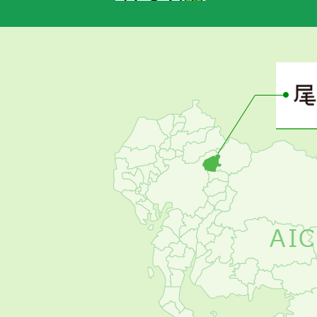
あ
さ
ぴ
ー
の
お
す
す
め