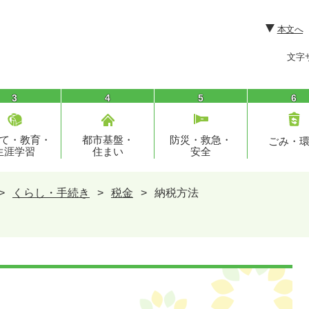
本文へ
文字
3
4
5
6
て・教育・
都市基盤・
防災・救急・
ごみ・
生涯学習
住まい
安全
>
くらし・手続き
>
税金
>
納税方法