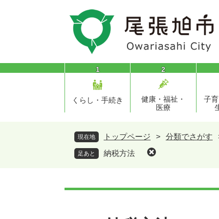
ペ
メ
ー
ニ
ジ
ュ
の
ー
先
を
頭
飛
1
2
で
ば
す
し
健康・福祉・
子育
。
て
くらし・手続き
医療
本
文
へ
トップページ
>
分類でさがす
現在地
納税方法
足あと
本
文