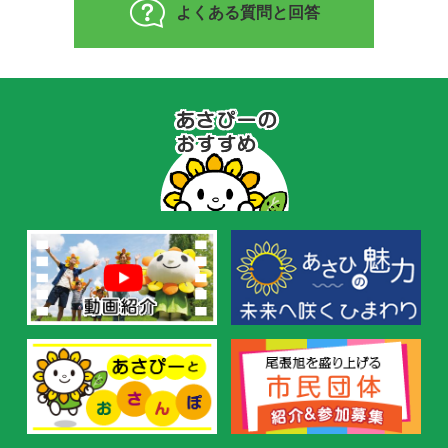
よくある質問と回答
あ
さ
ぴ
ー
の
お
す
す
め