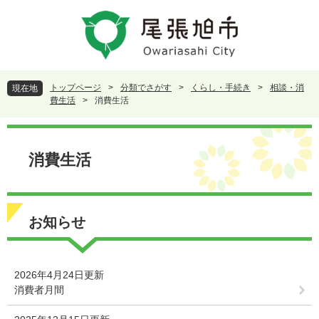
ペ
メ
ー
ニ
ジ
ュ
の
ー
先
を
頭
飛
トップページ
>
分類でさがす
>
くらし・手続き
>
相談・消
現在地
で
ば
費生活
>
消費生活
す
し
。
て
本
本
文
消費生活
文
へ
お知らせ
2026年4月24日更新
消費者月間