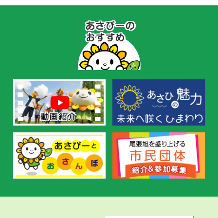
あ
さ
ぴ
ー
の
お
す
す
め