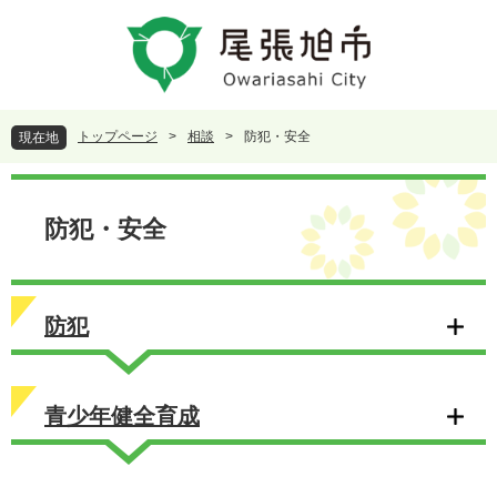
ペ
メ
ー
ニ
ジ
ュ
の
ー
先
を
頭
飛
トップページ
>
相談
>
防犯・安全
現在地
で
ば
す
し
本
。
て
文
本
防犯・安全
文
へ
防犯
青少年健全育成