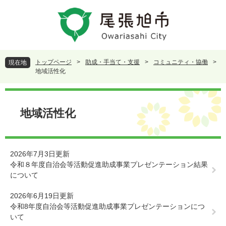
ペ
メ
ー
ニ
ジ
ュ
の
ー
先
を
頭
飛
トップページ
>
助成・手当て・支援
>
コミュニティ・協働
>
現在地
で
ば
地域活性化
す
し
。
て
本
本
文
地域活性化
文
へ
2026年7月3日更新
令和８年度自治会等活動促進助成事業プレゼンテーション結果
について
2026年6月19日更新
令和8年度自治会等活動促進助成事業プレゼンテーションにつ
いて