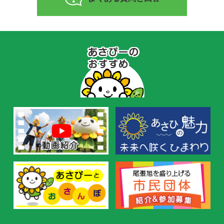
あ
さ
ぴ
ー
の
お
す
す
め