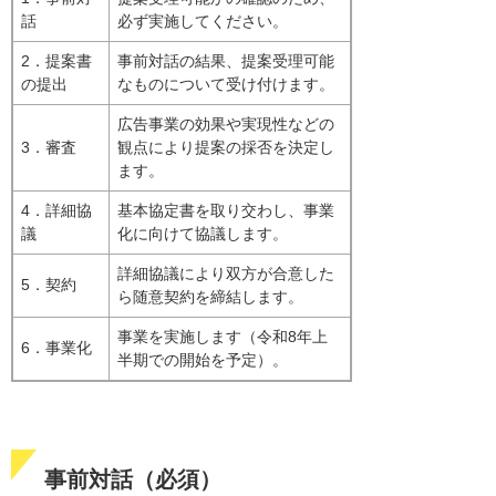
話
必ず実施してください。
2．提案書
事前対話の結果、提案受理可能
の提出
なものについて受け付けます。
広告事業の効果や実現性などの
3．審査
観点により提案の採否を決定し
ます。
4．詳細協
基本協定書を取り交わし、事業
議
化に向けて協議します。
詳細協議により双方が合意した
5．契約
ら随意契約を締結します。
事業を実施します（令和8年上
6．事業化
半期での開始を予定）。
事前対話（必須）