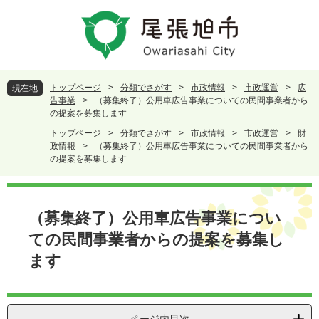
ペ
メ
ー
ニ
ジ
ュ
の
ー
先
を
頭
飛
トップページ
>
分類でさがす
>
市政情報
>
市政運営
>
広
現在地
で
ば
告事業
>
（募集終了）公用車広告事業についての民間事業者から
す
し
の提案を募集します
。
て
トップページ
>
分類でさがす
>
市政情報
>
市政運営
>
財
本
政情報
>
（募集終了）公用車広告事業についての民間事業者から
文
の提案を募集します
へ
本
文
（募集終了）公用車広告事業につい
ての民間事業者からの提案を募集し
ます
ページ内目次