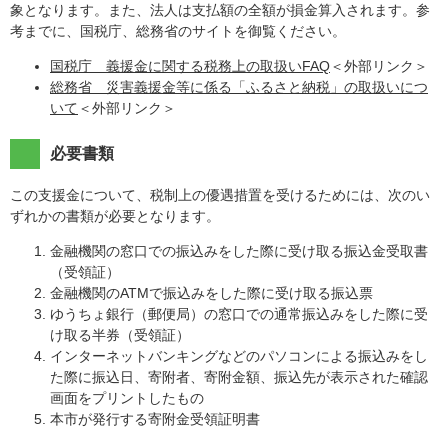
象となります。また、法人は支払額の全額が損金算入されます。参
考までに、国税庁、総務省のサイトを御覧ください。
国税庁 義援金に関する税務上の取扱いFAQ
＜外部リンク＞
総務省 災害義援金等に係る「ふるさと納税」の取扱いにつ
いて
＜外部リンク＞
必要書類
この支援金について、税制上の優遇措置を受けるためには、次のい
ずれかの書類が必要となります。
金融機関の窓口での振込みをした際に受け取る振込金受取書
（受領証）
金融機関のATMで振込みをした際に受け取る振込票
ゆうちょ銀行（郵便局）の窓口での通常振込みをした際に受
け取る半券（受領証）
インターネットバンキングなどのパソコンによる振込みをし
た際に振込日、寄附者、寄附金額、振込先が表示された確認
画面をプリントしたもの
本市が発行する寄附金受領証明書