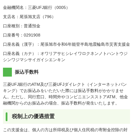
金融機関名：三菱UFJ銀行（0005）
支店名：尾張旭支店（796）
口座種別：普通預金
口座番号：0291908
口座名義（漢字）：尾張旭市令和6年能登半島地震輪島市災害支援金
口座名義（カナ）：オワリアサヒシレイワロクネンノトハントウジ
シンワジマシサイガイシエンキン
振込手数料
三菱UFJ銀行のATM及び三菱UFJダイレクト（インターネットバン
キング）でお振込みをいただいた際には振込手数料がかかりませ
ん。ただし、同行窓口、時間外やコンビニエンスストアATM、他金
融機関からのお振込みの場合、振込手数料が発生いたします。
税制上の優遇措置
この支援金は、個人の方は所得税及び個人住民税の寄附金控除の対