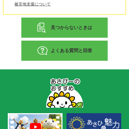
被災地支援について
見つからないときは
よくある質問と回答
あ
さ
ぴ
ー
の
お
す
す
め