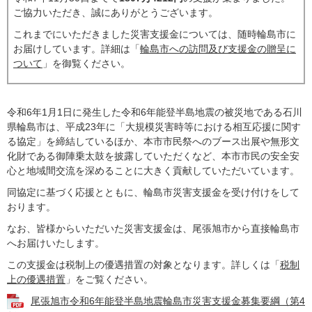
ご協力いただき、誠にありがとうございます。
これまでにいただきました災害支援金については、随時輪島市に
お届けしています。詳細は「
輪島市への訪問及び支援金の贈呈に
ついて
」を御覧ください。
令和6年1月1日に発生した令和6年能登半島地震の被災地である石川
県輪島市は、平成23年に「大規模災害時等における相互応援に関す
る協定」を締結しているほか、本市市民祭へのブース出展や無形文
化財である御陣乗太鼓を披露していただくなど、本市市民の安全安
心と地域間交流を深めることに大きく貢献していただいています。
同協定に基づく応援とともに、輪島市災害支援金を受け付けをして
おります。
なお、皆様からいただいた災害支援金は、尾張旭市から直接輪島市
へお届けいたします。
この支援金は税制上の優遇措置の対象となります。詳しくは「
税制
上の優遇措置
」をご覧ください。
尾張旭市令和6年能登半島地震輪島市災害支援金募集要綱（第4