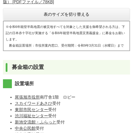
版） [PDFファイル／78KB]
表のサイズを切り替える
※令和6年能登半島地震の被災地すべてを対象とした支援を御希望される方は、下
記の日本赤十字社が実施する「令和6年能登半島地震災害義援金」に募金をお願い
します。
募金箱設置場所：市役所案内窓口、受付期間：令和9年3月31日（水曜日）まで
募金箱の設置
設置場所
尾張旭市役所
南庁舎1階 ロビー
スカイワードあさひ
受付
東部市民センター
受付
渋川福祉センター
受付
新池交流館・ふらっと
受付
中央公民館
受付