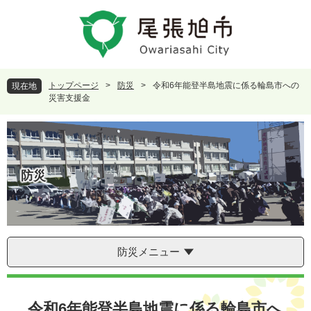
ペ
メ
ー
ニ
ジ
ュ
の
ー
先
を
頭
飛
トップページ
>
防災
>
令和6年能登半島地震に係る輪島市への
現在地
で
ば
災害支援金
す
し
。
て
本
文
へ
防災
防災メニュー
本
文
令和6年能登半島地震に係る輪島市へ