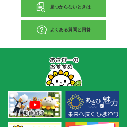
見つからないときは
よくある質問と回答
あ
さ
ぴ
ー
の
お
す
す
め