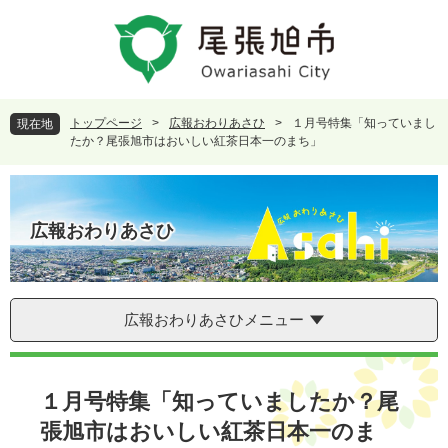
ペ
メ
ー
ニ
ジ
ュ
の
ー
先
を
頭
飛
トップページ
>
広報おわりあさひ
>
１月号特集「知っていまし
現在地
で
ば
たか？尾張旭市はおいしい紅茶日本一のまち」
す
し
。
て
本
文
広報おわりあさひ
へ
広報おわりあさひメニュー
本
文
１月号特集「知っていましたか？尾
張旭市はおいしい紅茶日本一のま