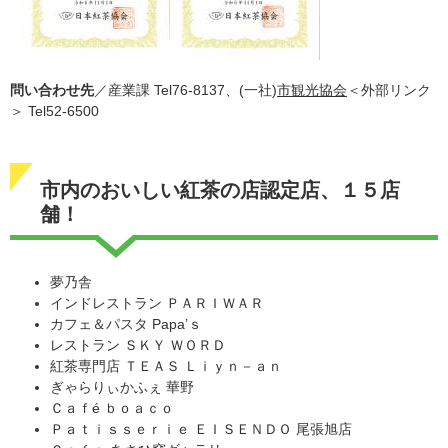
問い合わせ先
／産業課 Tel76-8137、(一社)
市観光協会
＜外部リンク
＞
Tel52-6500
市内のおいしい紅茶の店認定店、１５店
舗！
夢乃舎
インドレストラン ＰＡＲＩＷＡＲ
カフェ＆パスタ Papa’ｓ
レストラン ＳＫＹ ＷＯＲＤ
紅茶専門店 ＴＥＡＳ Ｌｉｙｎ－ａｎ
ぎゃらりぃかふぇ 華野
Ｃａｆé ｂｏａｃｏ
Ｐａｔｉｓｓｅｒｉｅ ＥＩＳＥＮＤＯ 尾張旭店