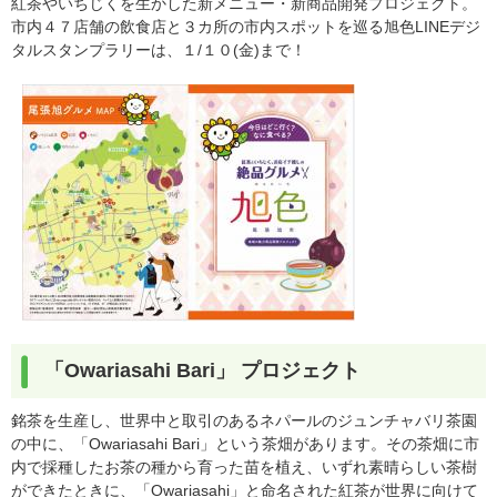
紅茶やいちじくを生かした新メニュー・新商品開発プロジェクト。
市内４７店舗の飲食店と３カ所の市内スポットを巡る旭色LINEデジ
タルスタンプラリーは、１/１０(金)まで！
「Owariasahi Bari」 プロジェクト
銘茶を生産し、世界中と取引のあるネパールのジュンチャバリ茶園
の中に、「Owariasahi Bari」という茶畑があります。その茶畑に市
内で採種したお茶の種から育った苗を植え、いずれ素晴らしい茶樹
ができたときに、「Owariasahi」と命名された紅茶が世界に向けて