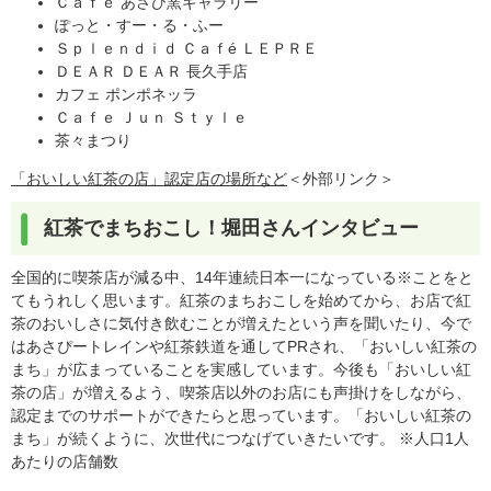
Ｃａｆｅ あさひ窯ギャラリー
ぽっと・すー・る・ふー
Ｓｐｌｅｎｄｉｄ Ｃａｆé ＬＥＰＲＥ
ＤＥＡＲ ＤＥＡＲ 長久手店
カフェ ポンポネッラ
Ｃａｆｅ Ｊｕｎ Ｓｔｙｌｅ
茶々まつり
「おいしい紅茶の店」認定店の場所など
＜外部リンク＞
紅茶でまちおこし！堀田さんインタビュー
全国的に喫茶店が減る中、14年連続日本一になっている※ことをと
てもうれしく思います。紅茶のまちおこしを始めてから、お店で紅
茶のおいしさに気付き飲むことが増えたという声を聞いたり、今で
はあさぴートレインや紅茶鉄道を通してPRされ、「おいしい紅茶の
まち」が広まっていることを実感しています。今後も「おいしい紅
茶の店」が増えるよう、喫茶店以外のお店にも声掛けをしながら、
認定までのサポートができたらと思っています。「おいしい紅茶の
まち」が続くように、次世代につなげていきたいです。 ※人口1人
あたりの店舗数​