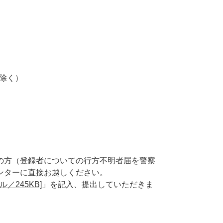
を除く）
の方（登録者についての行方不明者届を警察
ンターに直接お越しください。
／245KB]
」を記入、提出していただきま