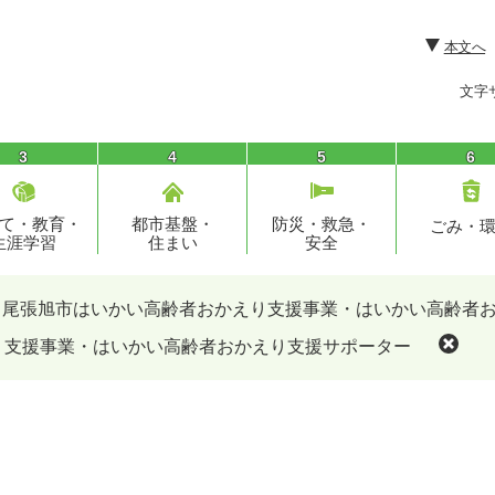
本文へ
文字
3
4
5
6
て・教育・
都市基盤・
防災・救急・
ごみ・
生涯学習
住まい
安全
尾張旭市はいかい高齢者おかえり支援事業・はいかい高齢者
り支援事業・はいかい高齢者おかえり支援サポーター