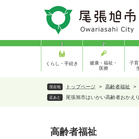
ペ
メ
ー
ニ
ジ
ュ
の
ー
先
を
頭
飛
1
2
で
ば
す
し
健康・福祉・
子育
。
て
くらし・手続き
医療
本
文
へ
トップページ
>
高齢者福祉
>
現在地
尾張旭市はいかい高齢者おかえ
足あと
高齢者福祉