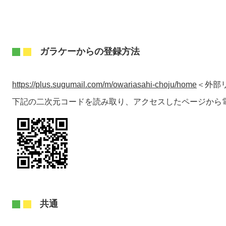
ガラケーからの登録方法
https://plus.sugumail.com/m/owariasahi-choju/home
＜外部
下記の二次元コードを読み取り、アクセスしたページから
共通