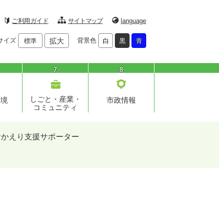
ご利用ガイド
サイトマップ
language
サイズ
拡大
背景色
標準
白
黒
青
7
8
しごと・産業・
環境
市政情報
コミュニティ
おかえり支援サポーター