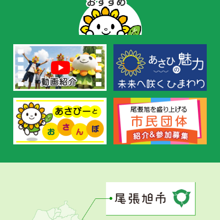
ぴ
ー
の
お
す
す
め