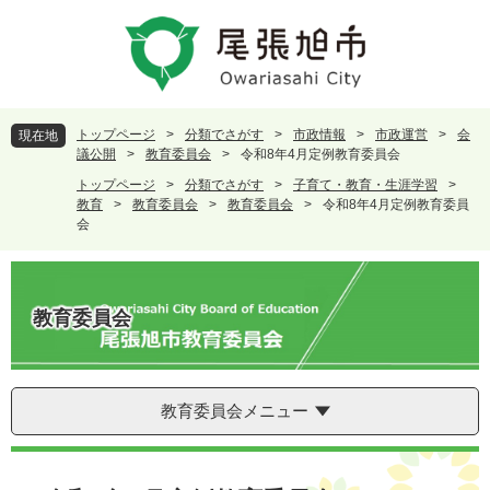
ペ
メ
ー
ニ
ジ
ュ
の
ー
先
を
頭
飛
トップページ
>
分類でさがす
>
市政情報
>
市政運営
>
会
現在地
で
ば
議公開
>
教育委員会
>
令和8年4月定例教育委員会
す
し
トップページ
>
分類でさがす
>
子育て・教育・生涯学習
>
。
て
教育
>
教育委員会
>
教育委員会
>
令和8年4月定例教育委員
本
会
文
へ
教育委員会
教育委員会メニュー
本
文