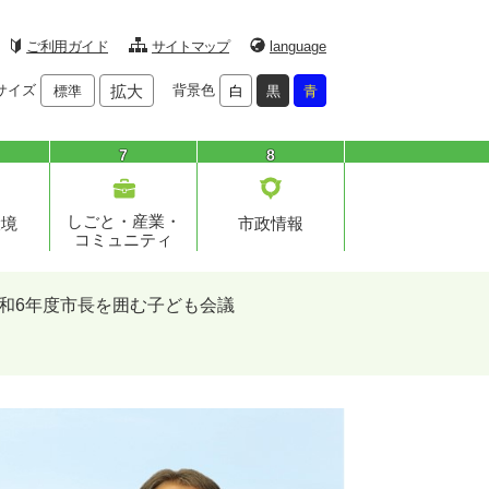
ご利用ガイド
サイトマップ
language
サイズ
拡大
背景色
標準
白
黒
青
7
8
しごと・産業・
環境
市政情報
コミュニティ
和6年度市長を囲む子ども会議