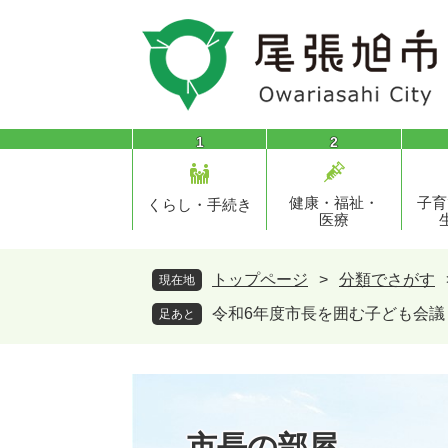
ペ
メ
ー
ニ
ジ
ュ
の
ー
先
を
頭
飛
1
2
で
ば
す
し
健康・福祉・
子育
。
て
くらし・手続き
医療
本
文
へ
トップページ
>
分類でさがす
現在地
令和6年度市長を囲む子ども会議
足あと
市長の部屋