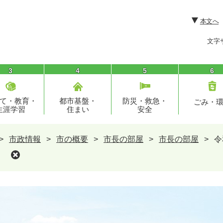
本文へ
文字
3
4
5
6
て・教育・
都市基盤・
防災・救急・
ごみ・
生涯学習
住まい
安全
>
市政情報
>
市の概要
>
市長の部屋
>
市長の部屋
>
令