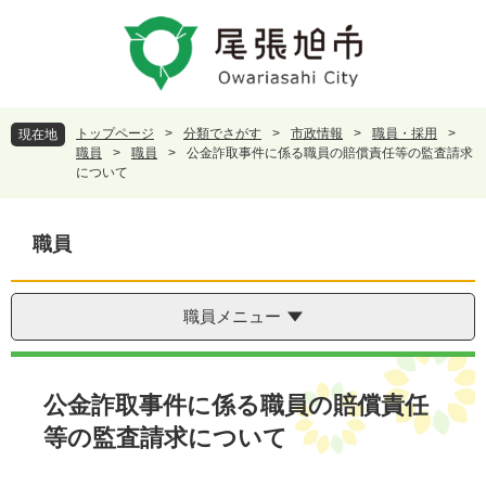
ペ
メ
ー
ニ
ジ
ュ
の
ー
先
を
頭
飛
トップページ
>
分類でさがす
>
市政情報
>
職員・採用
>
現在地
で
ば
職員
>
職員
>
公金詐取事件に係る職員の賠償責任等の監査請求
す
し
について
。
て
本
文
職員
へ
職員メニュー
本
文
公金詐取事件に係る職員の賠償責任
等の監査請求について