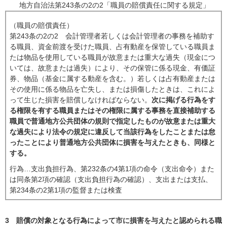
地方自治法第243条の2の2「職員の賠償責任に関する規定」
（職員の賠償責任）
第243条の2の2 会計管理者若しくは会計管理者の事務を補助す
る職員、資金前渡を受けた職員、占有動産を保管している職員ま
たは物品を使用している職員が故意または重大な過失（現金につ
いては、故意または過失）により、その保管に係る現金、有価証
券、物品（基金に属する動産を含む。）若しくは占有動産または
その使用に係る物品を亡失し、または損傷したときは、これによ
って生じた損害を賠償しなければならない。
次に掲げる行為をす
る権限を有する職員またはその権限に属する事務を直接補助する
職員で普通地方公共団体の規則で指定したものが故意または重大
な過失により法令の規定に違反して当該行為をしたことまたは怠
ったことにより普通地方公共団体に損害を与えたときも、同様と
する。
行為…支出負担行為、第232条の4第1項の命令（支出命令）また
は同条第2項の確認（支出負担行為の確認）、支出または支払、
第234条の2第1項の監督または検査
3 賠償の対象となる行為によって市に損害を与えたと認められる職