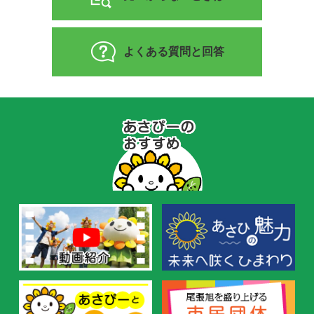
よくある質問と回答
あ
さ
ぴ
ー
の
お
す
す
め