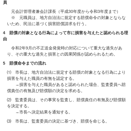
員
元会計管理者兼会計課長（平成30年度から令和3年度まで）
※ 元職員は、地方自治法に規定する賠償命令の対象とならな
いため、民法に基づく損害賠償請求を行う。
4 賠償の対象となる行為によって市に損害を与えたと認められる理
由
令和2年9月の不正送金発覚時の対応について重大な過失があ
り、その重大な過失と損害との因果関係が認められるため。
5 賠償命令までの流れ
⑴ 市長は、地方自治法に規定する賠償の対象となる行為により
損害を与えた職員の有無を認定する。
→損害を与えた職員があると認められた場合、監査委員へ賠
償責任の有無及び賠償額の決定を求める。
⑵ 監査委員は、その事実を監査し、賠償責任の有無及び賠償額
を決定する。
→市長へ決定結果を通知する。
⑶ 市長は、監査委員の決定に基づき、賠償を命じる。