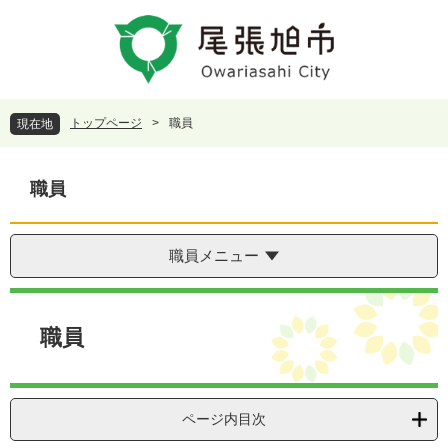
ペ
メ
ー
ニ
ジ
ュ
の
ー
先
を
頭
飛
トップページ
>
職員
現在地
で
ば
す
し
。
て
職員
本
文
へ
職員メニュー
本
文
職員
ページ内目次