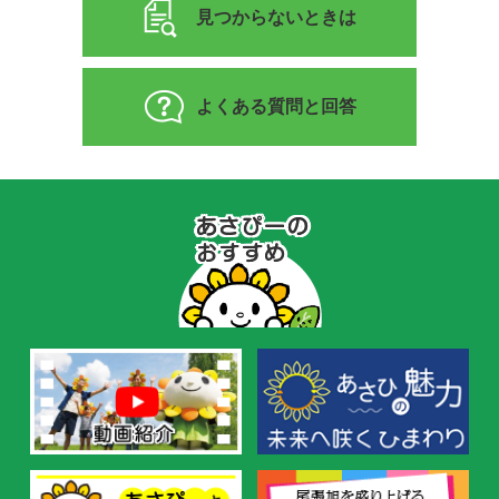
見つからないときは
よくある質問と回答
あ
さ
ぴ
ー
の
お
す
す
め