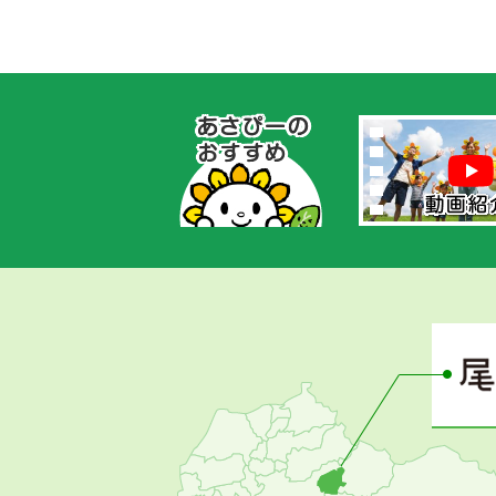
あ
さ
ぴ
ー
の
お
す
す
め