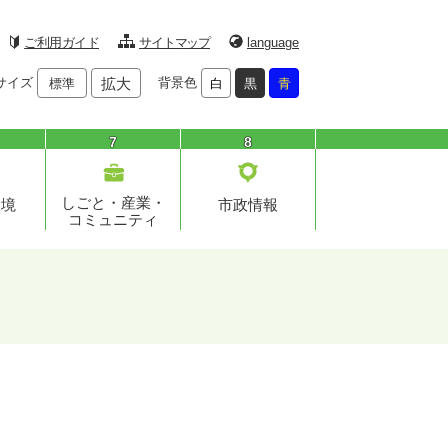
ご利用ガイド
サイトマップ
language
サイズ
拡大
背景色
標準
白
黒
青
7
8
しごと・産業・
環境
市政情報
コミュニティ