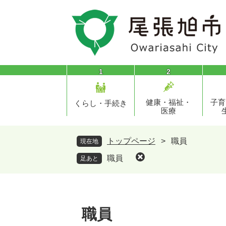
ペ
メ
ー
ニ
ジ
ュ
の
ー
先
を
頭
飛
1
2
で
ば
す
し
健康・福祉・
子育
。
て
くらし・手続き
医療
本
文
へ
トップページ
>
職員
現在地
職員
足あと
職員