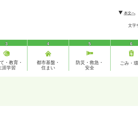
本文へ
文字
3
4
5
6
て・教育・
都市基盤・
防災・救急・
ごみ・
生涯学習
住まい
安全