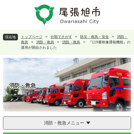
ペ
メ
ー
ニ
ジ
ュ
の
ー
先
を
頭
飛
トップページ
>
分類でさがす
>
防災・救急・安全
>
消防・
現在地
で
ば
救急
>
消防・救急
>
消防・救急
>
『119番映像通報機能』の
す
し
運用が開始されました
。
て
本
文
へ
消防・救急
消防・救急メニュー