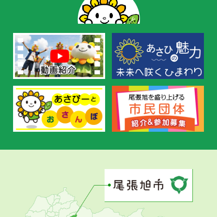
の
お
す
す
め