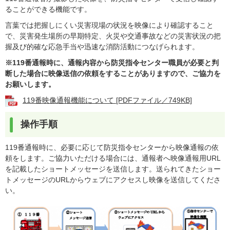
ることができる機能です。
言葉では把握しにくい災害現場の状況を映像により確認すること
で、災害発生場所の早期特定、火災や交通事故などの災害状況の把
握及び的確な応急手当や迅速な消防活動につなげられます。
※119番通報時に、通報内容から防災指令センター職員が必要と判
断した場合に映像送信の依頼をすることがありますので、ご協力を
お願いします。
119番映像通報機能について [PDFファイル／749KB]
操作手順
119番通報時に、必要に応じて防災指令センターから映像通報の依
頼をします。ご協力いただける場合には、通報者へ映像通報用URL
を記載したショートメッセージを送信します。送られてきたショー
トメッセージのURLからウェブにアクセスし映像を送信してくださ
い。