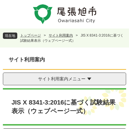
ペ
メ
ー
ニ
ジ
ュ
の
ー
先
を
頭
飛
トップページ
>
サイト利用案内
>
JIS X 8341-3:2016に基づく
現在地
で
ば
試験結果表示（ウェブページ一式）
す
し
。
て
本
サイト利用案内
文
へ
サイト利用案内メニュー
本
文
JIS X 8341-3:2016に基づく試験結果
表示（ウェブページ一式）