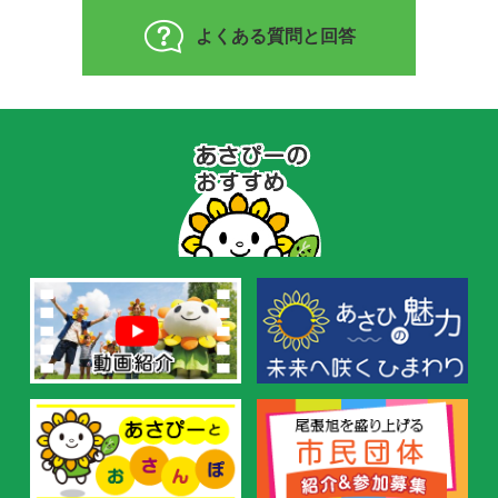
よくある質問と回答
あ
さ
ぴ
ー
の
お
す
す
め