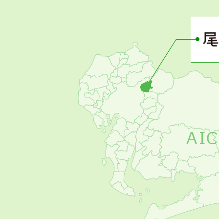
さ
ぴ
ー
の
お
す
す
め