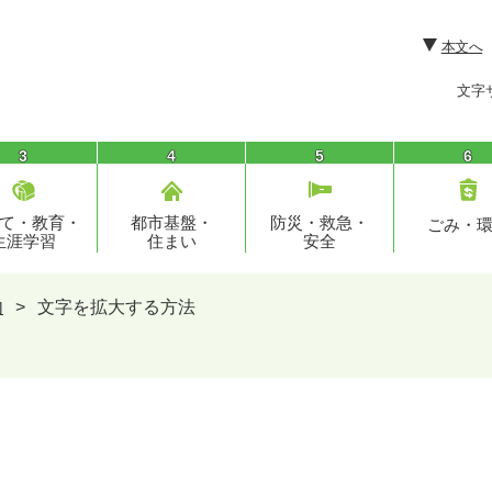
本文へ
文字
3
4
5
6
て・教育・
都市基盤・
防災・救急・
ごみ・
生涯学習
住まい
安全
内
>
文字を拡大する方法