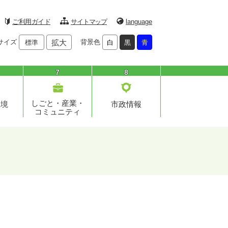
ご利用ガイド
サイトマップ
language
サイズ
拡大
背景色
標準
白
黒
青
7
8
しごと・産業・
環境
市政情報
コミュニティ