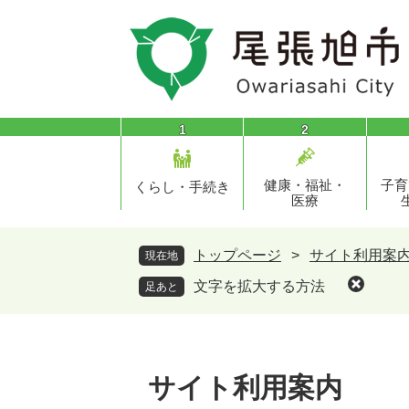
ペ
メ
ー
ニ
ジ
ュ
の
ー
先
を
頭
飛
1
2
で
ば
す
し
健康・福祉・
子育
。
て
くらし・手続き
医療
本
文
へ
トップページ
>
サイト利用案
現在地
文字を拡大する方法
足あと
サイト利用案内